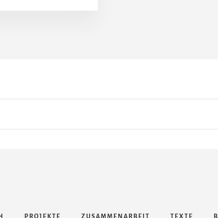
„SICH
IN
DER
LIEBE
SO
ZEIGEN,
WIE
WIR
SIND,
FÜHRT
AUCH
BEI
TINDER
&
CO
ZUM
ERFOLG“
–
INTERVIEW
MIT
H
PROJEKTE
ZUSAMMENARBEIT
TEXTE