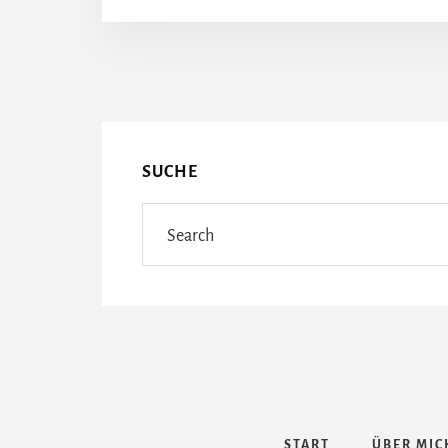
More
Content
SUCHE
Search
START
ÜBER MIC