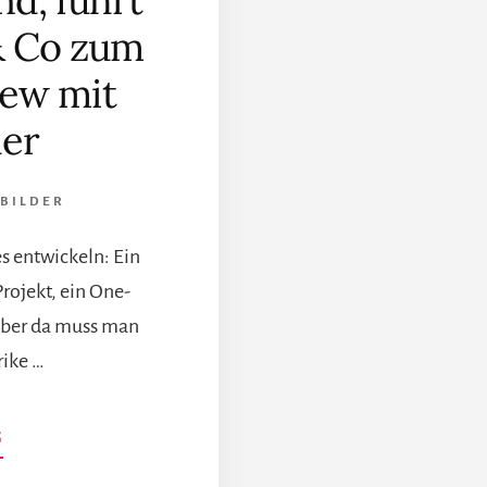
nd, führt
& Co zum
iew mit
her
BILDER
s entwickeln: Ein
rojekt, ein One-
Aber da muss man
ike …
INFOS
G
ZUM
PLUGIN