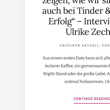
zeigen, wie wir si
auch bei Tinder 
Erfolg“ – Interv
Ulrike Zec
ENGELKEN AKTUELL
,
VOR
Aus einem ersten Date kann sich alle
leckerer Kaffee, ein gemeinsames P
Night-Stand oder die große Liebe. 
erstmal hinkommen. Ulr
CONTINUE READIN