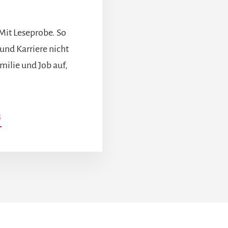
Mit Leseprobe. So
 und Karriere nicht
amilie und Job auf,
INFOS
G
ZUM
PLUGIN
DREI
KÜSSE
FÜR
HERKULES