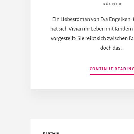
BÜCHER
Ein Liebesroman von Eva Engelken. 
hat sich Vivian ihr Leben mit Kindern
vorgestellt: Sie reibt sich zwischen F
doch das …
CONTINUE READIN
More
Content