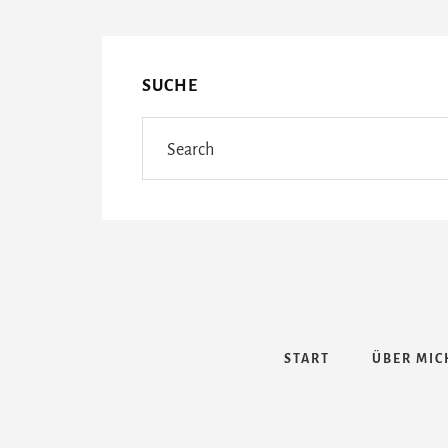
Content
SUCHE
Search
START
ÜBER MIC