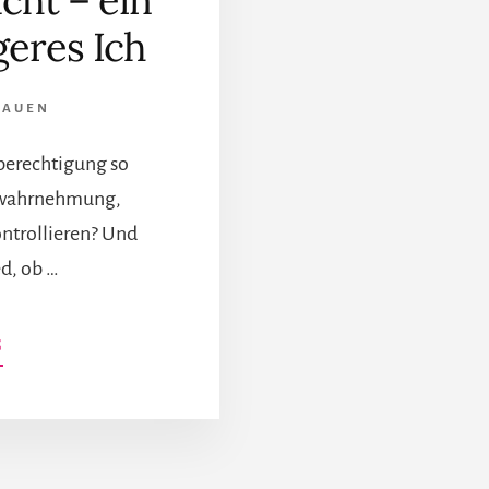
ht – ein
geres Ich
RAUEN
hberechtigung so
erwahrnehmung,
ntrollieren? Und
d, ob …
INFOS
G
ZUM
PLUGIN
HIER
IST
EIN