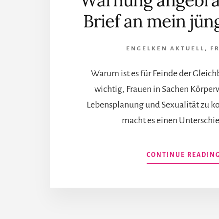
Warnung angebrac
Brief an mein jün
ENGELKEN AKTUELL
,
F
Warum ist es für Feinde der Gleic
wichtig, Frauen in Sachen Körp
Lebensplanung und Sexualität zu ko
macht es einen Unterschie
CONTINUE READIN
More