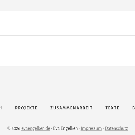
WORT
DER
WARNUNG
ANGEBRACHT
–
EIN
BRIEF
AN
MEIN
JÜNGERES
ICH
H
PROJEKTE
ZUSAMMENARBEIT
TEXTE
© 2026
evaengelken.de
· Eva Engelken ·
Impressum
·
Datenschutz