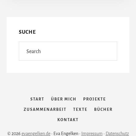
More
KÜSSE“
AUF
Content
DER
FRANKFURTER
BUCHMESSE
SUCHE
2018
Search
START
ÜBER MICH
PROJEKTE
ZUSAMMENARBEIT
TEXTE
BÜCHER
KONTAKT
© 2026
evaengelken.de
· Eva Engelken ·
Impressum
·
Datenschutz