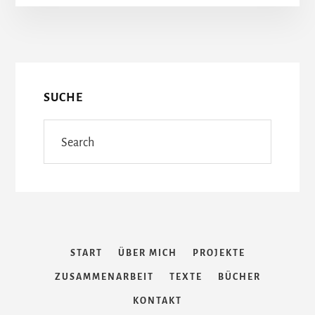
FOLGE
More
2
–
Content
WARUM
SOLLTEN
FRAUEN
SUCHE
SICH
WÄHLEN
Search
LASSEN?
START
ÜBER MICH
PROJEKTE
ZUSAMMENARBEIT
TEXTE
BÜCHER
KONTAKT