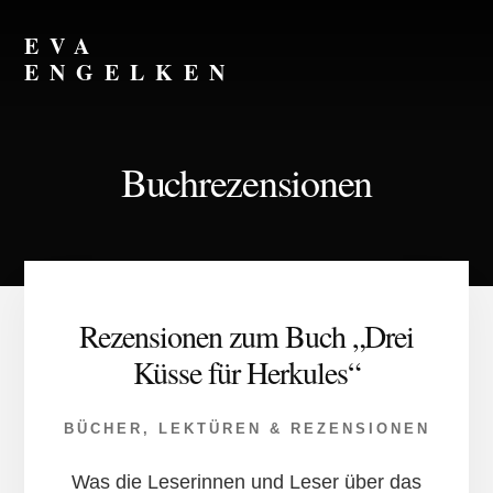
Skip
Skip
to
to
EVA
content
footer
ENGELKEN
Juristin,
Autorin,
Strategin
Buchrezensionen
für
Frauenrechte
Rezensionen zum Buch „Drei
Küsse für Herkules“
BÜCHER
,
LEKTÜREN & REZENSIONEN
Was die Leserinnen und Leser über das