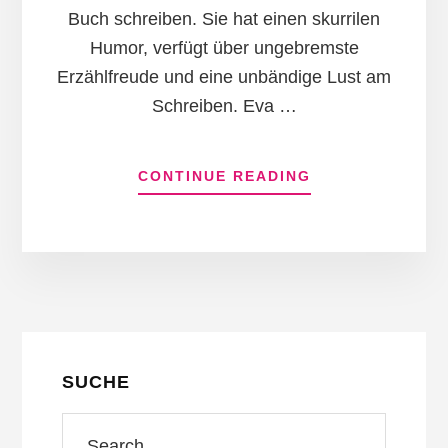
Buch schreiben. Sie hat einen skurrilen
Humor, verfügt über ungebremste
Erzählfreude und eine unbändige Lust am
Schreiben. Eva …
INFOS
CONTINUE READING
ZUM
PLUGIN
REZENSIONEN
ZUM
More
BUCH
„DREI
Content
KÜSSE
FÜR
HERKULES“
SUCHE
Search