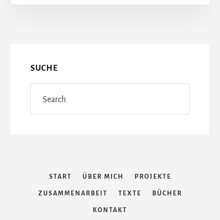
BDK-
More
REDE
–
Content
DIE
SUCHE
NACH
SUCHE
DEM
BESSEREN
Search
WEG
START
ÜBER MICH
PROJEKTE
ZUSAMMENARBEIT
TEXTE
BÜCHER
KONTAKT