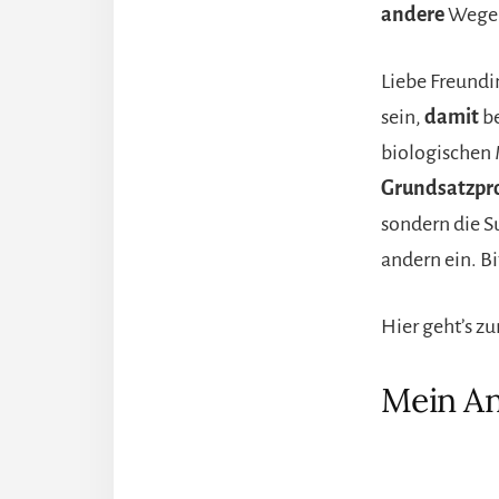
andere
Wege 
Liebe Freundi
sein,
damit
be
biologischen
Grundsatzp
sondern die S
andern ein. B
Hier geht’s z
Mein An