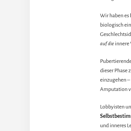
Wir haben es 
biologisch ei
Geschlechtside
auf die
inner
Pubertierende
dieser Phase 
einzugehen – 
Amputation vo
Lobbyisten un
Selbstbesti
und inneres L