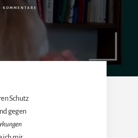
0 KOMMENTARE
ren Schutz
Und gegen
irkungen
 ich mir