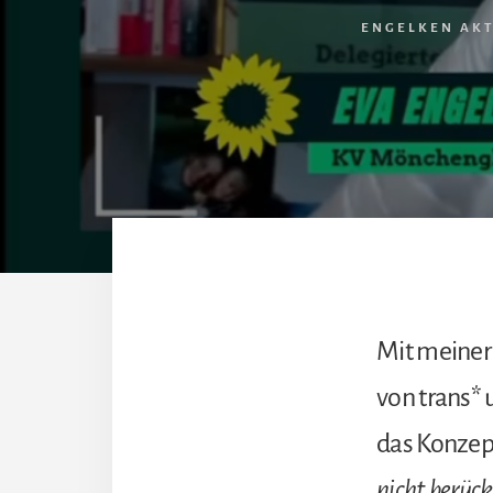
ENGELKEN AK
Mit meiner
von trans*
das Konzep
nicht berück