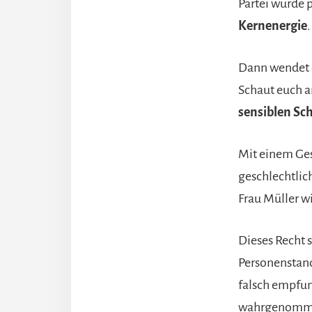
Partei würde 
Kernenergie
Dann wendet 
Schaut euch a
sensiblen
Sch
Mit einem Gese
geschlechtlic
Frau Müller 
Dieses Recht 
Personenstan
falsch empfu
wahrgenommen