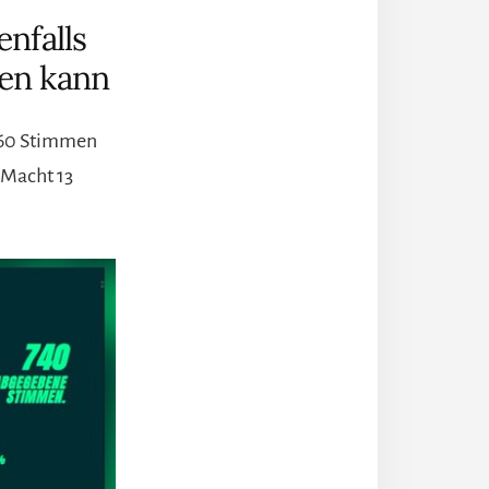
nfalls
sen kann
r 60 Stimmen
 Macht 13