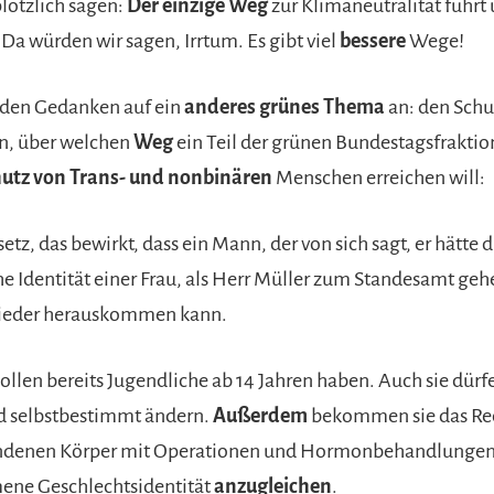
plötzlich sagen:
Der einzige Weg
zur Klimaneutralität führt 
. Da würden wir sagen, Irrtum. Es gibt viel
bessere
Wege!
den Gedanken auf ein
anderes grünes Thema
an: den Schut
n, über welchen
Weg
ein Teil der grünen Bundestagsfraktio
utz von Trans- und nonbinären
Menschen erreichen will:
tz, das bewirkt, dass ein Mann, der von sich sagt, er hätte d
he Identität einer Frau, als Herr Müller zum Standesamt geh
wieder herauskommen kann.
sollen bereits Jugendliche ab 14 Jahren haben. Auch sie dürf
d selbstbestimmt ändern.
Außerdem
bekommen sie das Rech
ndenen Körper mit Operationen und Hormonbehandlungen 
e Geschlechtsidentität
anzugleichen
.