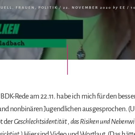
TUELL
,
FRAUEN
,
POLITIK
/
22. NOVEMBER 2020
by
EE
/
1
 BDK-Rede am 22.11. habe ich mich für den besse
 und nonbinären Jugendlichen ausgesprochen. (
t der
Geschlechtsidentität , das Risiken und Nebenw
sichtigt.)
Hier sind Video und Wortlaut. (Das hätte