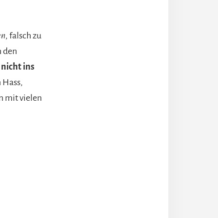
en
, falsch zu
n den
nicht ins
n Hass,
mit vielen