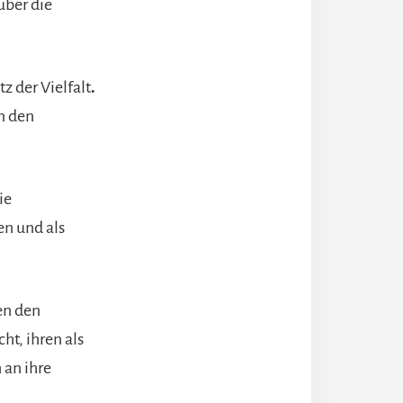
über die
z der Vielfalt
.
n den
ie
en und als
en den
t, ihren als
an ihre