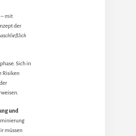
 – mit
nzept der
usschließlich
phase. Sich in
e Risiken
der
rweisen.
ung und
iminierung
ir müssen