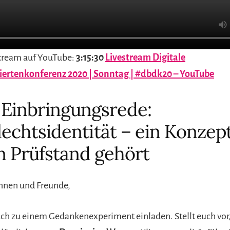
stream auf YouTube:
3:15:30
Livestream Digitale
ertenkonferenz 2020 | Sonntag | #dbdk20 – YouTube
Einbringungsrede:
echtsidentität – ein Konzept
n Prüfstand gehört
nnen und Freunde,
ch zu einem Gedankenexperiment einladen. Stellt euch vor, 