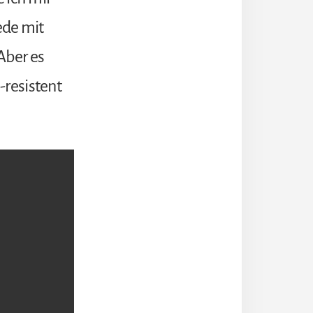
ede mit
Aber es
-resistent