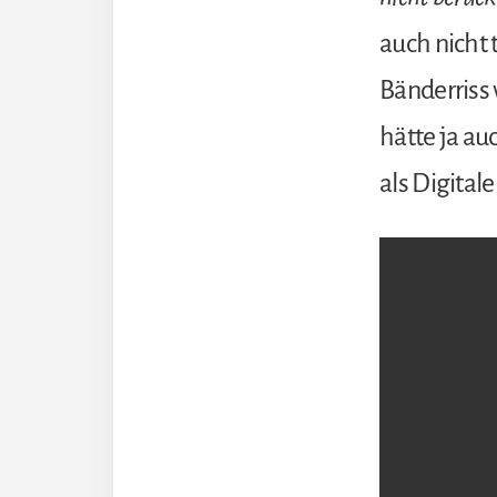
auch nicht 
Bänderriss
hätte ja au
als Digital