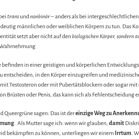
bei
trans
und
nonbinär
– anders als bei intergeschlechtlichen
ndeutig männlichen oder weiblichen Körpern zu tun. Das Ko
ntität setzt aber nicht auf den
biologischen Körper, sondern a
e Wahrnehmung
.
 befinden in einer geistigen und körperlichen Entwicklungs
zu entscheiden, in den Körper einzugreifen und medizinisch
mit Testosteron oder mit Pubertätsblockern oder sogar mit 
n Brüsten oder Penis, das kann sich als Fehlentscheidung e
d Queergrüne sagen: Das ist der
einzige Weg zu Anerkenn
mmung
. Als Mutter sage ich: wenn wir glauben,
damit
Diskr
eid bekämpfen zu können, unterliegen wir einem
Irrtum
. W