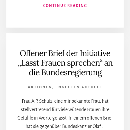
INFOS
CONTINUE READING
ZUM
PLUGIN
PROGRAMMBESCHW
GEGEN
DEN
RBB
Offener Brief der Initiative
STEHT
AUF
„Lasst Frauen sprechen“ an
DER
die Bundesregierung
RUNDFUNKRAT-
TAGESORDNUNG
TOP
AKTIONEN
,
ENGELKEN AKTUELL
22
Frau A.P. Schulz, eine mir bekannte Frau, hat
stellvertretend für viele wütende Frauen ihre
Gefühle in Worte gefasst. In einem offenen Brief
hat sie gegenüber Bundeskanzler Olaf …