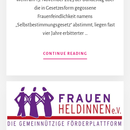
die in Gesetzesform gegossene
Frauenfeindlichkeit namens
„Selbstbestimmungsgesetz“ abstimmt, liegen fast
vier Jahre erbitterter …
INFOS
CONTINUE READING
ZUM
PLUGIN
EIN
FREMDBESTIMMUNG
UND
DER
WACHSENDE
WIDERSTAND
IN
DEUTSCHLAND.
EINE
CHRONOLOGIE,