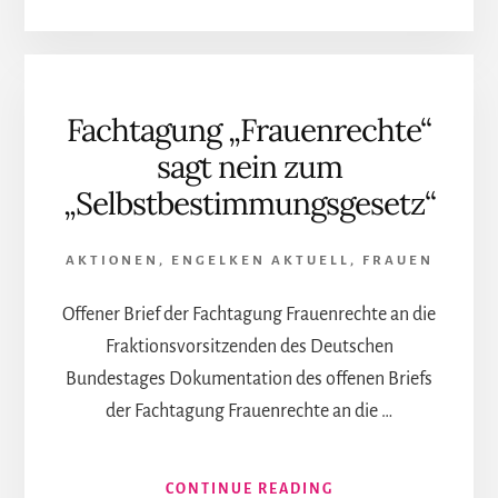
DIE
CDU-
FRAUENUNION
VERSTEHT
Fachtagung „Frauenrechte“
NICHT,
WAS
sagt nein zum
DAS
„Selbstbestimmungsgesetz“
PROBLEM
VON
SELF-
AKTIONEN
,
ENGELKEN AKTUELL
,
FRAUEN
ID
FÜR
Offener Brief der Fachtagung Frauenrechte an die
FRAUEN
IST.
Fraktionsvorsitzenden des Deutschen
DAS
Bundestages Dokumentation des offenen Briefs
LAZ
der Fachtagung Frauenrechte an die …
RELOADED
SEZIERT
DIE
WEIT
INFOS
CONTINUE READING