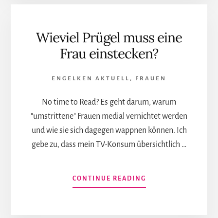
DIE
FACHLITERATUR
KRITISIERT
Wieviel Prügel muss eine
GEPLANTES
„SELBSTBESTIMMU
Frau einstecken?
UND
FORDERT
ANDERE
ENGELKEN AKTUELL
,
FRAUEN
LÖSUNGEN
No time to Read? Es geht darum, warum
"umstrittene" Frauen medial vernichtet werden
und wie sie sich dagegen wappnen können. Ich
gebe zu, dass mein TV-Konsum übersichtlich …
INFOS
CONTINUE READING
ZUM
PLUGIN
WIEVIEL