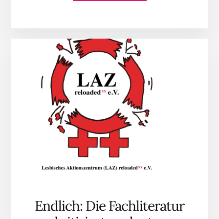
ZUM
PLUGIN
STELLUNGNAHME
REF-
ENTWURF
ZUM
SELBSTBESTIMMUN
FÜR
FRAUENHELDINNE
E.V.
Endlich: Die Fachliteratur