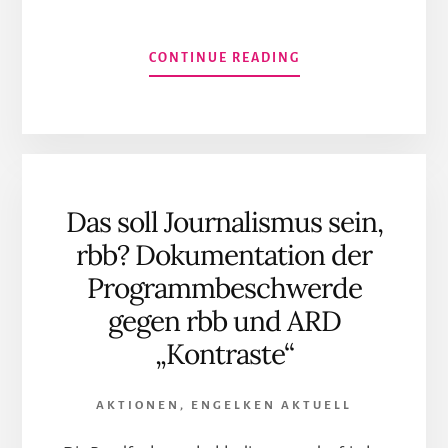
INFOS
CONTINUE READING
ZUM
PLUGIN
OFFENER
BRIEF
DER
INITIATIVE
Das soll Journalismus sein,
„LASST
FRAUEN
rbb? Dokumentation der
SPRECHEN“
Programmbeschwerde
AN
DIE
gegen rbb und ARD
BUNDESREGIERUNG
„Kontraste“
AKTIONEN
,
ENGELKEN AKTUELL