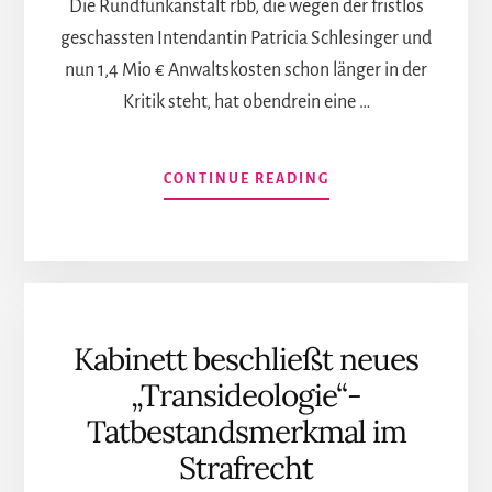
Die Rundfunkanstalt rbb, die wegen der fristlos
geschassten Intendantin Patricia Schlesinger und
nun 1,4 Mio € Anwaltskosten schon länger in der
Kritik steht, hat obendrein eine …
INFOS
CONTINUE READING
ZUM
PLUGIN
DAS
SOLL
JOURNALISMUS
SEIN,
Kabinett beschließt neues
RBB?
DOKUMENTATION
„Transideologie“-
DER
Tatbestandsmerkmal im
PROGRAMMBESCHW
GEGEN
Strafrecht
RBB
UND