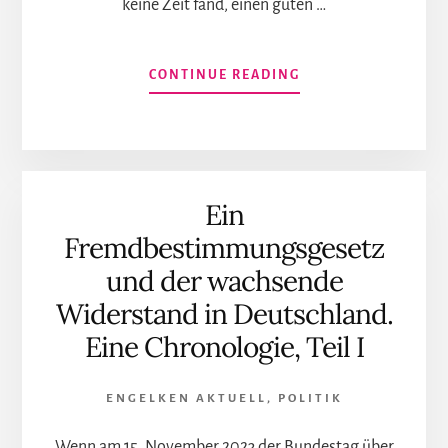
keine Zeit fand, einen guten …
INFOS
CONTINUE READING
ZUM
PLUGIN
ADIEU,
GRÜNE
Ein
Fremdbestimmungsgesetz
und der wachsende
Widerstand in Deutschland.
Eine Chronologie, Teil I
ENGELKEN AKTUELL
,
POLITIK
Wenn am 15. November 2023 der Bundestag über