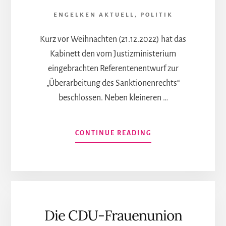
ARD
ENGELKEN AKTUELL
,
POLITIK
„KONTRASTE“
Kurz vor Weihnachten (21.12.2022) hat das
Kabinett den vom Justizministerium
eingebrachten Referentenentwurf zur
„Überarbeitung des Sanktionenrechts“
beschlossen. Neben kleineren …
INFOS
CONTINUE READING
ZUM
PLUGIN
KABINETT
BESCHLIESST N
EUES „
TRANSIDEOLOGIE“-
Die CDU-Frauenunion
ATBESTANDSMERKMA
M S