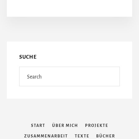
PLUGIN
ZEUS,
APHRODITE,
More
DIONYSOS
&
Content
CO:
DIE
CHARAKTERE
SUCHE
DER
GÖTTLICHEN
Search
CHAOSTRUPPE
START
ÜBER MICH
PROJEKTE
ZUSAMMENARBEIT
TEXTE
BÜCHER