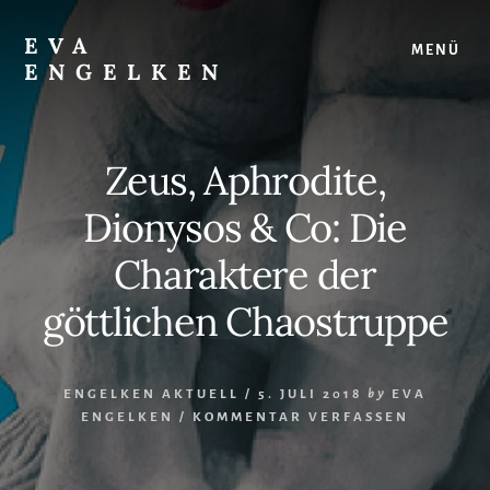
Skip
Skip
to
to
EVA
MENÜ
content
footer
ENGELKEN
Juristin,
Autorin,
Strategin
Zeus, Aphrodite,
für
Frauenrechte
Dionysos & Co: Die
Charaktere der
göttlichen Chaostruppe
ENGELKEN AKTUELL
/
5. JULI 2018
by
EVA
ENGELKEN
/
KOMMENTAR VERFASSEN