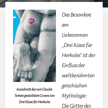
Das Besondere
am
Liebesroman
„Drei Küsse für
Herkules“ ist der
Einfluss der
weltberühmten
griechischen
Ausschnitt des von Claudia
Mythologie:
Toman gestalteten Covers von
Drei Küsse für Herkules
Die Götter des