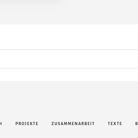
DAS
HIN
UND
HER
ZWISCHEN
THEMEN
UND
MENSCHEN“
–
JOHANNA
KÖSTER-
LANGE
H
PROJEKTE
ZUSAMMENARBEIT
TEXTE