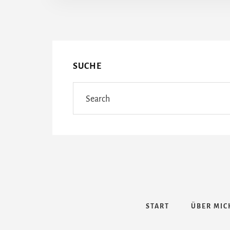
More
Content
SUCHE
Search
START
ÜBER MIC