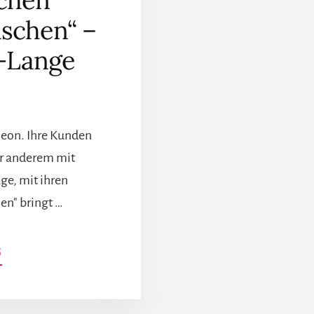
chen
schen“ –
-Lange
leon. Ihre Kunden
er anderem mit
ge, mit ihren
en" bringt …
INFOS
G
ZUM
PLUGIN
„MICH
INSPIRIERT