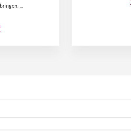
bringen. …
INFOS
G
ZUM
PLUGIN
#AKTION
+
FOLLOWERPOWER:
AN
OPENPETITION
SCHREIBEN
UND
ABLEHNEN,
DASS
EINE
PETITION
GEGEN
DAS
SELBSTBESTIMMUNGSGESETZ