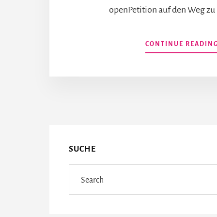
openPetition auf den Weg zu 
CONTINUE READIN
More
Content
SUCHE
Search