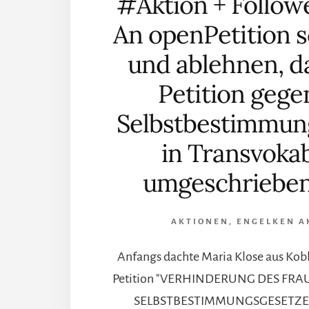
#Aktion + Follow
An openPetition 
und ablehnen, d
Petition gege
Selbstbestimmun
in Transvoka
umgeschrieben
AKTIONEN
,
ENGELKEN A
Anfangs dachte Maria Klose aus Koble
Petition "VERHINDERUNG DES FR
SELBSTBESTIMMUNGSGESETZES -