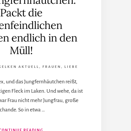
ngfernhäutchen.
Packt die
enfeindlichen
n endlich in den
Müll!
GELKEN AKTUELL
,
FRAUEN
,
LIEBE
ex, und das Jungfernhäutchen reißt,
igen Fleck im Laken. Und wehe, da ist
war Frau nicht mehr Jungfrau, große
chande. So in etwa …
INFOS
CONTINUE READING