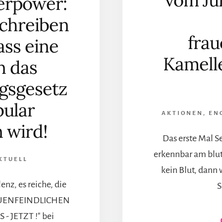
vom Ju
erpower:
schreiben
frau
ass eine
Kamelle
n das
gsgesetz
bular
AKTIONEN
,
EN
 wird!
Das erste Mal S
erkennbar am blut
KTUELL
kein Blut, dann 
nz, es reiche, die
S
AUENFEINDLICHEN
 JETZT !" bei