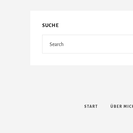
Content
SUCHE
Search
START
ÜBER MIC