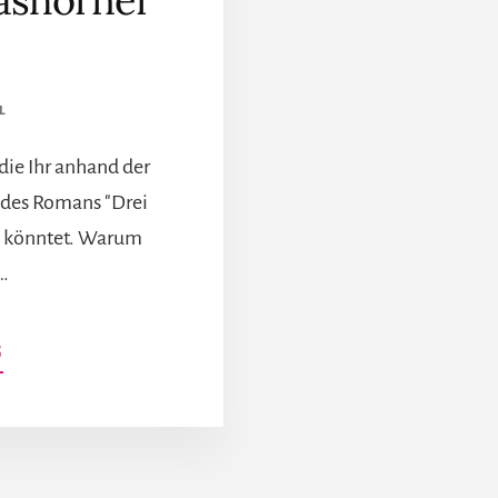
ashörner
L
die Ihr anhand der
 des Romans "Drei
n könntet. Warum
…
INFOS
G
ZUM
PLUGIN
WARUM
KOMMEN
GÖTTER,