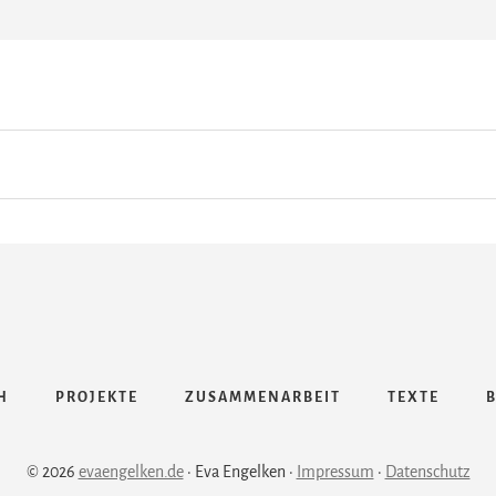
RENNAUTOS
UND
NASHÖRNER
VOR?
H
PROJEKTE
ZUSAMMENARBEIT
TEXTE
© 2026
evaengelken.de
· Eva Engelken ·
Impressum
·
Datenschutz