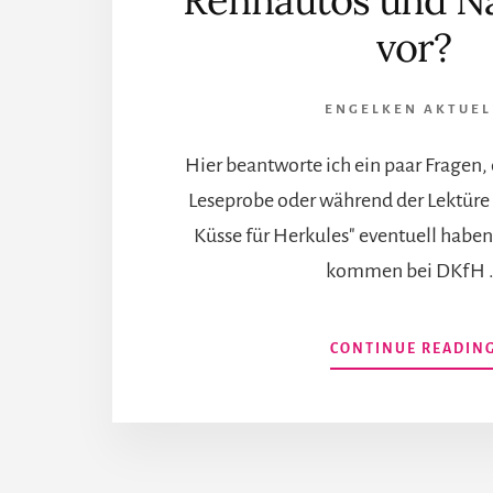
Rennautos und N
vor?
ENGELKEN AKTUEL
Hier beantworte ich ein paar Fragen, 
Leseprobe oder während der Lektüre
Küsse für Herkules" eventuell habe
kommen bei DKfH 
CONTINUE READIN
More