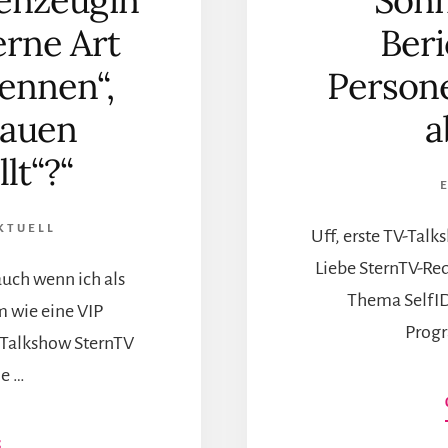
genzeugin
Sonn
erne Art
Ber
ennen“,
Person
rauen
a
llt“?“
KTUELL
Uff, erste TV-Tal
Liebe SternTV-Red
auch wenn ich als
Thema SelfI
 wie eine VIP
Progr
 Talkshow SternTV
ie …
INFOS
G