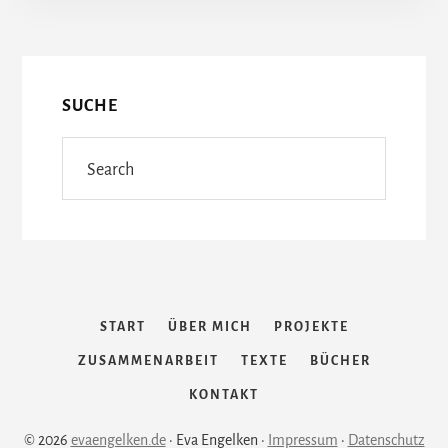
More
STARK
GEGEN
Content
FRAUEN
SUCHE
Search
START
ÜBER MICH
PROJEKTE
ZUSAMMENARBEIT
TEXTE
BÜCHER
KONTAKT
© 2026
evaengelken.de
· Eva Engelken ·
Impressum
·
Datenschutz