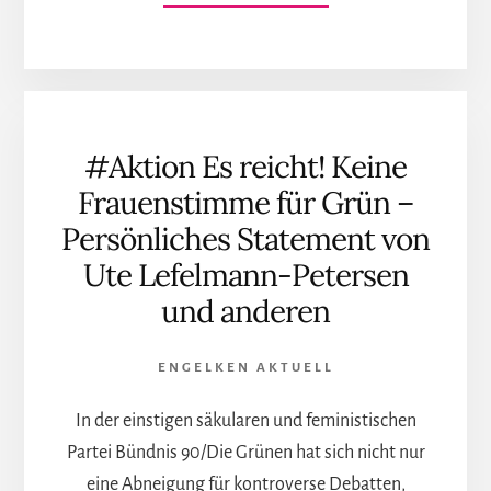
ZUM
PLUGIN
SELBSTVERTEIDIGU
ALS
FRAU?
WENN
#Aktion Es reicht! Keine
JA,
MIT
Frauenstimme für Grün –
WENDO.
Persönliches Statement von
GASTBEITRAG
VON
Ute Lefelmann-Petersen
MARGOT
und anderen
MÜLLER
ENGELKEN AKTUELL
In der einstigen säkularen und feministischen
Partei Bündnis 90/Die Grünen hat sich nicht nur
eine Abneigung für kontroverse Debatten,