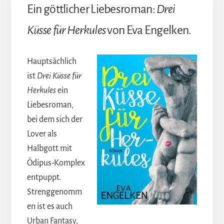
Ein göttlicher Liebesroman:
Drei
Küsse für Herkules
von Eva Engelken.
Hauptsächlich
ist
Drei Küsse für
Herkules
ein
Liebesroman,
bei dem sich der
Lover als
Halbgott mit
Ödipus-Komplex
entpuppt.
Strenggenomm
en ist es auch
Urban Fantasy,