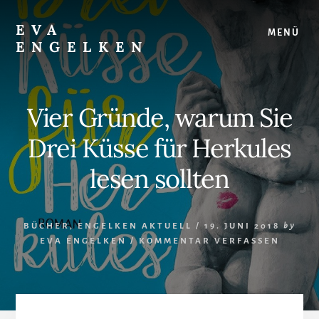
Skip
Skip
to
to
EVA
MENÜ
content
footer
ENGELKEN
Juristin,
Autorin,
Strategin
Vier Gründe, warum Sie
für
Frauenrechte
Drei Küsse für Herkules
lesen sollten
BÜCHER
,
ENGELKEN AKTUELL
/
19. JUNI 2018
by
EVA ENGELKEN
/
KOMMENTAR VERFASSEN