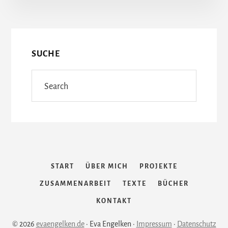
More
Content
SUCHE
Search
START
ÜBER MICH
PROJEKTE
ZUSAMMENARBEIT
TEXTE
BÜCHER
KONTAKT
© 2026
evaengelken.de
· Eva Engelken ·
Impressum
·
Datenschutz