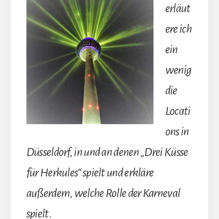
erläut
ere ich
ein
wenig
die
Locati
ons in
Düsseldorf, in und an denen „Drei Küsse
für Herkules“ spielt und erkläre
außerdem, welche Rolle der Karneval
spielt
.