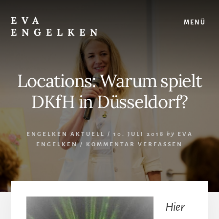
Skip
Skip
to
to
EVA
MENÜ
content
footer
ENGELKEN
Juristin,
Autorin,
Strategin
Locations: Warum spielt
für
Frauenrechte
DKfH in Düsseldorf?
ENGELKEN AKTUELL
/
10. JULI 2018
by
EVA
ENGELKEN
/
KOMMENTAR VERFASSEN
Hier