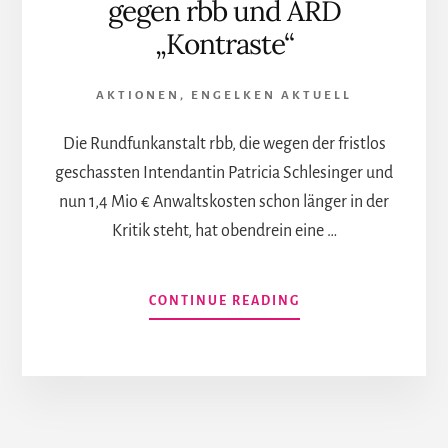
gegen rbb und ARD
„Kontraste“
AKTIONEN
,
ENGELKEN AKTUELL
Die Rundfunkanstalt rbb, die wegen der fristlos
geschassten Intendantin Patricia Schlesinger und
nun 1,4 Mio € Anwaltskosten schon länger in der
Kritik steht, hat obendrein eine …
INFOS
CONTINUE READING
ZUM
PLUGIN
DAS
SOLL
More
JOURNALISMUS
SEIN,