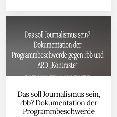
PLUGIN
PROGRAMMBESCHW
GEGEN
DEN
RBB
STEHT
AUF
DER
RUNDFUNKRAT-
TAGESORDNUNG
TOP
22
Das soll Journalismus sein,
rbb? Dokumentation der
Programmbeschwerde