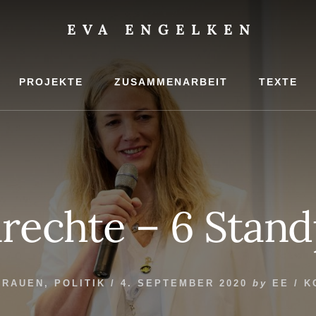
EVA ENGELKEN
PROJEKTE
ZUSAMMENARBEIT
TEXTE
hte
rechte – 6 Stan
FRAUEN
,
POLITIK
/
4. SEPTEMBER 2020
by
EE
/
K