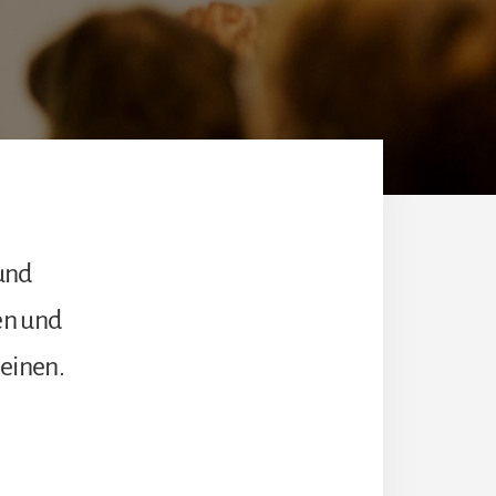
und
en und
einen.