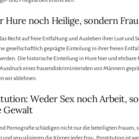
r Hure noch Heilige, sondern Frau
das Recht auf freie Entfaltung und Ausleben ihrer Lust und S
e gesellschaftlich geprägte Einteilung in ihrer freien Entfa
erden. Die historische Einteilung in Hure hier und ehrbare 
 Ausdruck eines frauendiskriminiernden von Männern gepr
n wir ablehnen.
titution: Weder Sex noch Arbeit, s
e Gewalt
und Pornografie schädigen nicht nur die beteiligten Frauen,
n und sexualisieren die Körper jeder Frau. Prostitution ist w