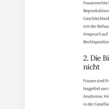
Frauenrechte 
Reproduktion
Geschlechtsid
mit der Behau
Anspruch auf 
Rechtspositio
2. Die B
nicht
Frauen sind Fr
losgelöst von 
Anatomie, His
in der Gesell