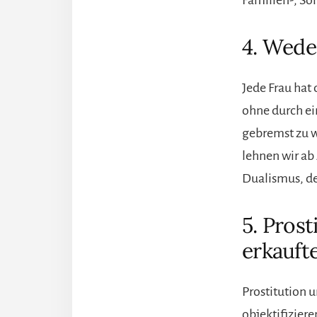
4. Wede
Jede Frau hat 
ohne durch ein
gebremst zu w
lehnen wir ab
Dualismus, de
5. Pros
erkauft
Prostitution 
objektifiziere