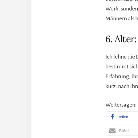
Work, sondern
Männern als h
6. Alter
Ich lehne die
bestimmt sich 
Erfahrung, ih
kurz: nach ih
Weitersagen:
teilen
E-Mail