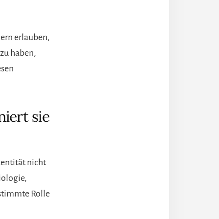
nern erlauben,
 zu haben,
esen
iert sie
entität nicht
iologie,
stimmte Rolle