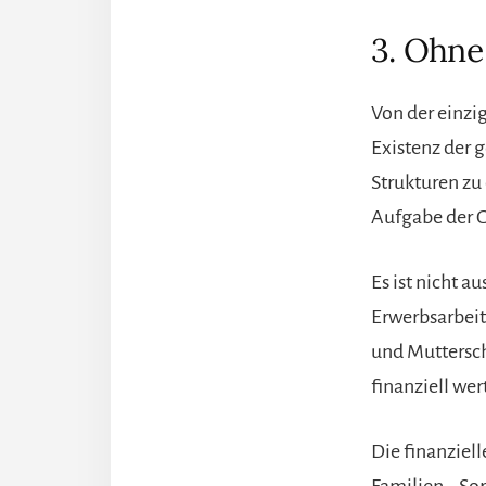
3. Ohne
Von der einzig
Existenz der 
Strukturen zu
Aufgabe der G
Es ist nicht a
Erwerbsarbeit
und Muttersc
finanziell we
Die finanziel
Familien-, Sor