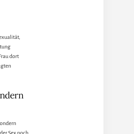
exualität,
ltung
Frau dort
ägten
ondern
 sondern
eder Sex noch