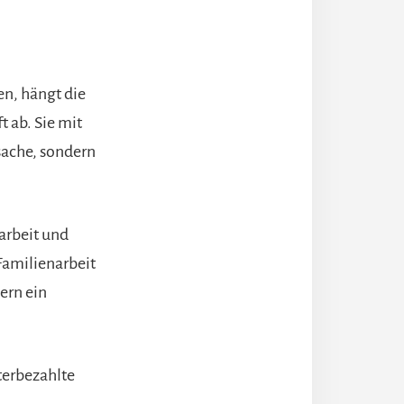
en, hängt die
 ab. Sie mit
sache, sondern
narbeit und
Familienarbeit
ern ein
terbezahlte