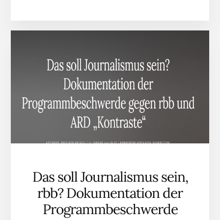
PLUGIN
PROGRAMMBESCHW
GEGEN
DEN
RBB
STEHT
AUF
DER
RUNDFUNKRAT-
TAGESORDNUNG
TOP
22
Das soll Journalismus sein,
rbb? Dokumentation der
Programmbeschwerde