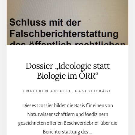
RBB?
DOKUMENTATION
DER
PROGRAMMBESCHW
GEGEN
RBB
UND
ARD
„KONTRASTE“
Dossier „Ideologie statt
Biologie im ÖRR“
ENGELKEN AKTUELL
,
GASTBEITRÄGE
Dieses Dossier bildet die Basis für einen von
Naturwissenschaftlern und Medizinern
gezeichneten offenen Beschwerdebrief über die
Berichterstattung des …